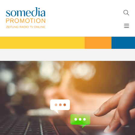
Direkt
zum
Inhalt
H
MEDIEN
A
WERBEFORMATE
U
LÖSUNGEN
P
T
AKTUELLES
N
ÜBER
A
V
UNS
I
G
A
T
I
O
N