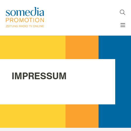
Direkt
zum
Inhalt
H
MEDIEN
A
WERBEFORMATE
U
LÖSUNGEN
P
T
AKTUELLES
N
ÜBER
A
IMPRESSUM
V
UNS
I
G
A
T
I
O
N