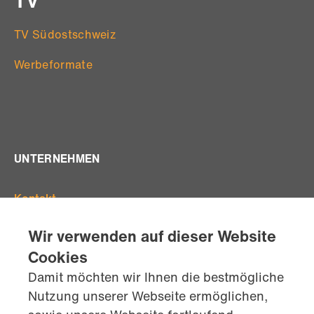
TV
TV Südostschweiz
Werbeformate
UNTERNEHMEN
Kontakt
Offene Stellen
Wir verwenden auf dieser Website
Standorte
Cookies
Team
Damit möchten wir Ihnen die bestmögliche
AGB's
Nutzung unserer Webseite ermöglichen,
Datenschutz