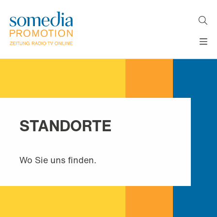
Direkt
zum
Inhalt
H
MEDIEN
A
WERBEFORMATE
U
LÖSUNGEN
P
T
AKTUELLES
N
ÜBER
A
STANDORTE
V
UNS
I
G
A
Wo Sie uns finden.
T
I
O
N