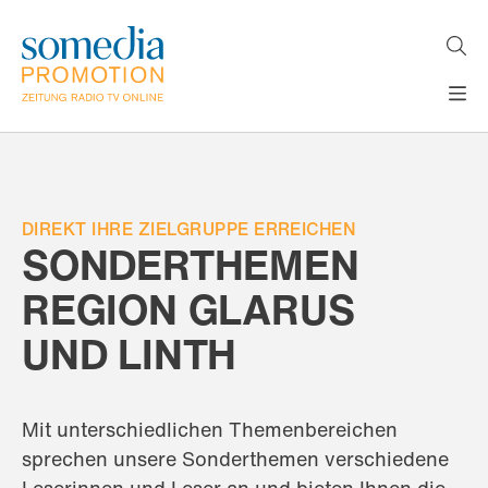
Direkt
zum
Inhalt
H
MEDIEN
A
WERBEFORMATE
U
LÖSUNGEN
P
T
DIREKT IHRE ZIELGRUPPE ERREICHEN
AKTUELLES
N
SONDERTHEMEN
ÜBER
A
V
REGION GLARUS
UNS
I
G
UND LINTH
A
T
I
O
Mit unterschiedlichen Themenbereichen
N
sprechen unsere Sonderthemen verschiedene
Leserinnen und Leser an und bieten Ihnen die