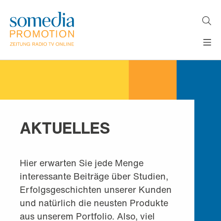
Direkt
zum
Inhalt
H
MEDIEN
A
WERBEFORMATE
U
LÖSUNGEN
P
T
AKTUELLES
N
ÜBER
A
AKTUELLES
V
UNS
I
G
A
Hier erwarten Sie jede Menge
T
interessante Beiträge über Studien,
I
O
Erfolgsgeschichten unserer Kunden
N
und natürlich die neusten Produkte
aus unserem Portfolio. Also, viel