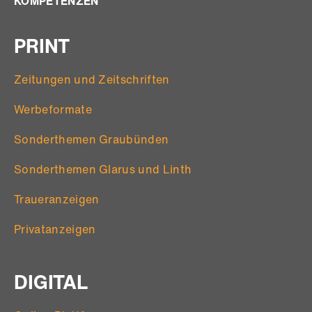
KOMPETENZEN
M
M
PRINT
E
R
Zeitungen und Zeitschriften
I
Werbeformate
E
R
Sonderthemen Graubünden
U
Sonderthemen Glarus und Linth
N
G
Traueranzeigen
Privatanzeigen
DIGITAL