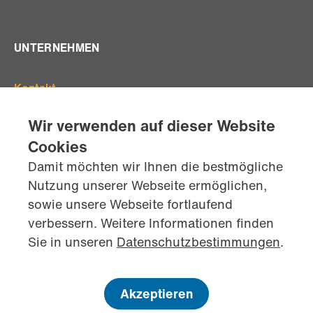
UNTERNEHMEN
Kontakt
Offene Stellen
Wir verwenden auf dieser Website
Standorte
Cookies
Team
Damit möchten wir Ihnen die bestmögliche
AGB's
Nutzung unserer Webseite ermöglichen,
Datenschutz
sowie unsere Webseite fortlaufend
Impressum
verbessern. Weitere Informationen finden
kontaktiere
uns jetzt
Sie in unseren
Datenschutzbestimmungen
.
Akzeptieren