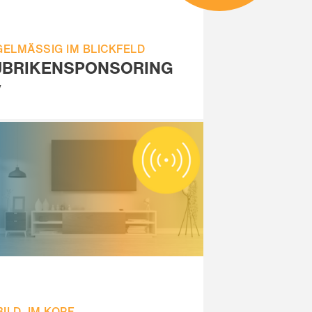
GELMÄSSIG IM BLICKFELD
UBRIKENSPONSORING
V
BILD. IM KOPF.