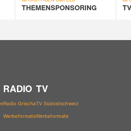
THEMENSPONSORING
TV
RADIO
TV
en
Radio Grischa
TV Südostschweiz
Werbeformate
Werbeformate