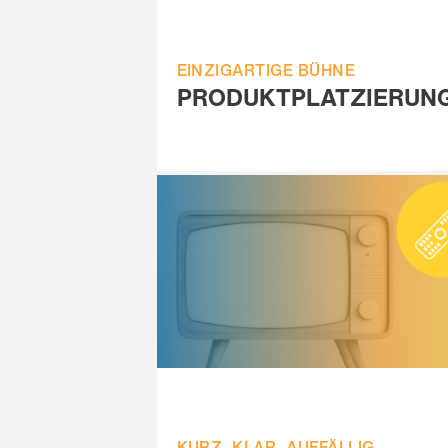
EINZIGARTIGE BÜHNE
PRODUKTPLATZIERUN
KURZ. KLAR. AUFFÄLLIG.