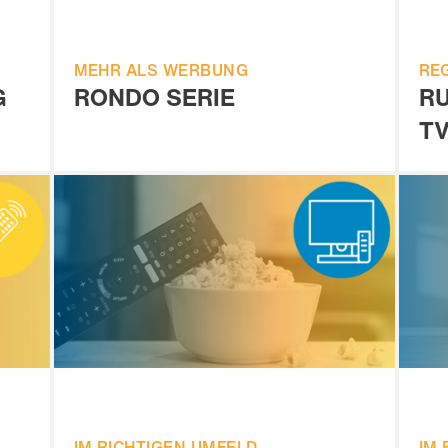
MEHR ALS WERBUNG
RE
G
RONDO SERIE
R
T
IM RICHTIGEN UMFELD
IM 