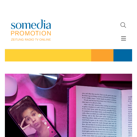
Direkt
zum
Inhalt
H
MEDIEN
A
WERBEFORMATE
U
LÖSUNGEN
P
T
AKTUELLES
N
ÜBER
A
V
UNS
I
G
A
T
I
O
N