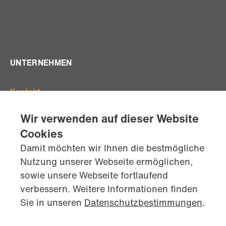
UNTERNEHMEN
Kontakt
Offene Stellen
Wir verwenden auf dieser Website
Standorte
Cookies
Team
Damit möchten wir Ihnen die bestmögliche
AGB's
Nutzung unserer Webseite ermöglichen,
Datenschutz
sowie unsere Webseite fortlaufend
Impressum
verbessern. Weitere Informationen finden
kontaktiere
uns jetzt
Sie in unseren
Datenschutzbestimmungen
.