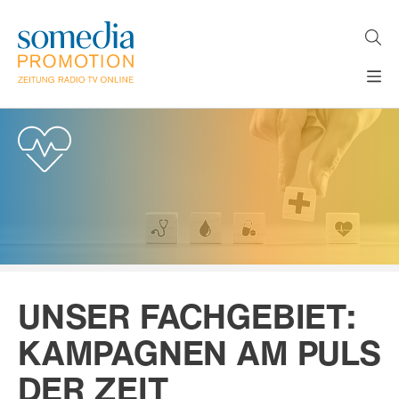
Direkt
zum
Inhalt
H
MEDIEN
A
WERBEFORMATE
U
LÖSUNGEN
P
T
AKTUELLES
N
ÜBER
A
V
UNS
I
G
A
T
UNSER FACHGEBIET:
I
O
KAMPAGNEN AM PULS
N
DER ZEIT