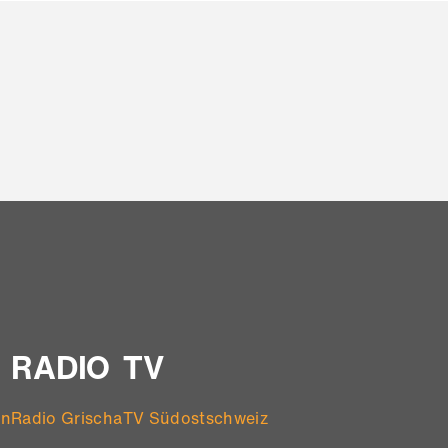
RADIO
TV
en
Radio Grischa
TV Südostschweiz