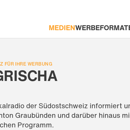
MEDIEN
WERBEFORMAT
HAUPTNAVIGATION
NZ FÜR IHRE WERBUNG
GRISCHA
alradio der Südostschweiz informiert un
ton Graubünden und darüber hinaus mi
ichen Programm.