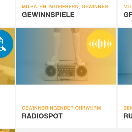
MITRATEN, MITFIEBERN, GEWINNEN
MIT
GEWINNSPIELE
GR
GEWINNBRINGENDER OHRWURM
BE
RADIOSPOT
R