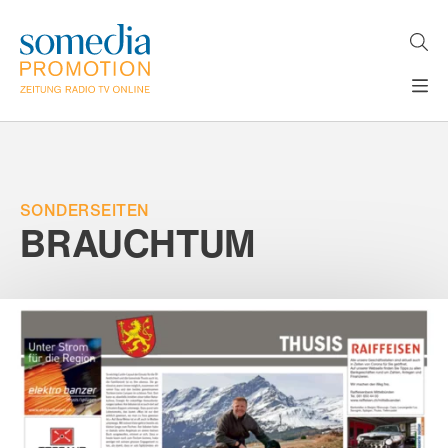
Direkt
zum
Inhalt
H
MEDIEN
A
WERBEFORMATE
U
LÖSUNGEN
P
T
SONDERSEITEN
AKTUELLES
N
BRAUCHTUM
ÜBER
A
V
UNS
I
G
A
T
I
O
N