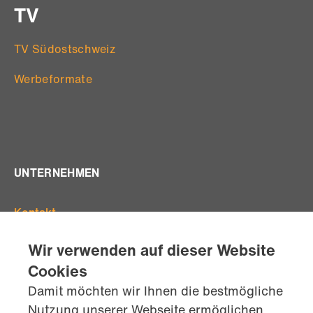
TV
TV Südostschweiz
Werbeformate
UNTERNEHMEN
Kontakt
Offene Stellen
Wir verwenden auf dieser Website
Standorte
Cookies
Team
Damit möchten wir Ihnen die bestmögliche
AGB's
Nutzung unserer Webseite ermöglichen,