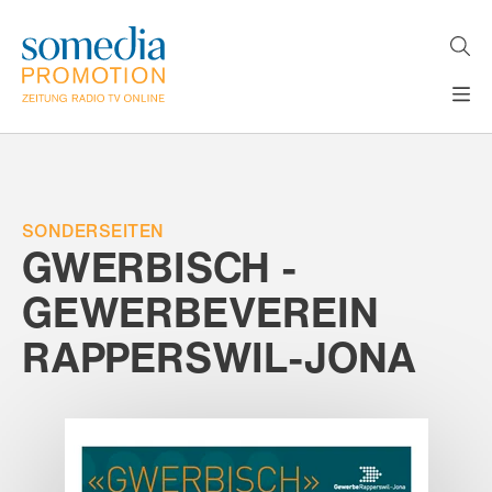
Direkt
zum
Inhalt
H
MEDIEN
A
WERBEFORMATE
U
LÖSUNGEN
P
T
SONDERSEITEN
AKTUELLES
N
GWERBISCH -
ÜBER
A
V
GEWERBEVEREIN
UNS
I
G
RAPPERSWIL-JONA
A
T
I
O
N