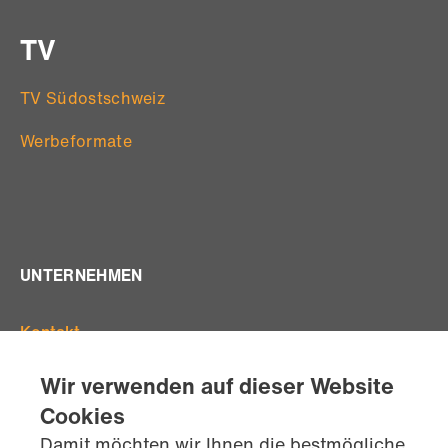
TV
TV Südostschweiz
Werbeformate
UNTERNEHMEN
Kontakt
Offene Stellen
Wir verwenden auf dieser Website
Standorte
Cookies
Team
Damit möchten wir Ihnen die bestmögliche