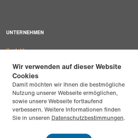
UNTERNEHMEN
Kontakt
Offene Stellen
Wir verwenden auf dieser Website
Standorte
Cookies
Team
Damit möchten wir Ihnen die bestmögliche
AGB's
Nutzung unserer Webseite ermöglichen,
Datenschutz
sowie unsere Webseite fortlaufend
Impressum
verbessern. Weitere Informationen finden
kontaktiere
uns jetzt
Sie in unseren
Datenschutzbestimmungen
.