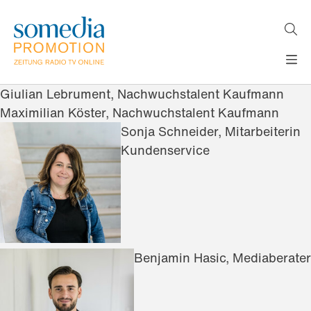
Direkt
zum
Inhalt
H
MEDIEN
Giulian Lebrument, Nachwuchstalent Kaufmann
A
WERBEFORMATE
Maximilian Köster, Nachwuchstalent Kaufmann
U
LÖSUNGEN
P
Sonja Schneider, Mitarbeiterin
T
AKTUELLES
Kundenservice
N
ÜBER
A
V
UNS
I
G
A
T
I
Benjamin Hasic, Mediaberater
O
N