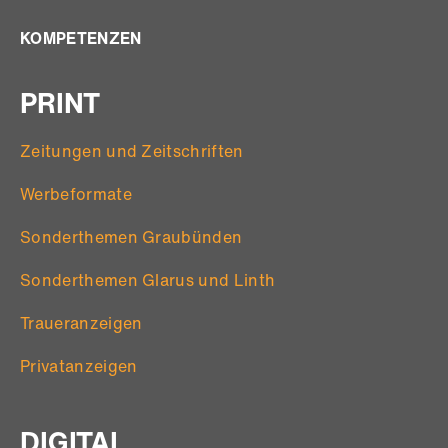
N
KOMPETENZEN
N
U
PRINT
M
M
Zeitungen und Zeitschriften
E
R
Werbeformate
I
Sonderthemen Graubünden
E
R
Sonderthemen Glarus und Linth
U
Traueranzeigen
N
G
Privatanzeigen
DIGITAL