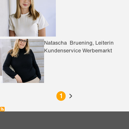
Natascha Bruening, Leiterin
Kundenservice Werbemarkt
›
S
1
E
I
T
E