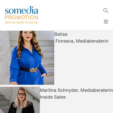
Direkt
zum
Inhalt
H
MEDIEN
Belisa
A
WERBEFORMATE
Fonseca, Mediaberaterin
U
LÖSUNGEN
P
T
AKTUELLES
N
ÜBER
A
V
UNS
I
G
A
T
Martina Schnyder, Mediaberaterin
I
O
Inside Sales
N