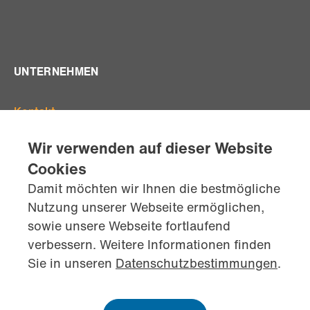
UNTERNEHMEN
Kontakt
Offene Stellen
Wir verwenden auf dieser Website
Standorte
Cookies
Team
Damit möchten wir Ihnen die bestmögliche
AGB's
Nutzung unserer Webseite ermöglichen,
Datenschutz
sowie unsere Webseite fortlaufend
Impressum
verbessern. Weitere Informationen finden
kontaktiere
uns jetzt
Sie in unseren
Datenschutzbestimmungen
.