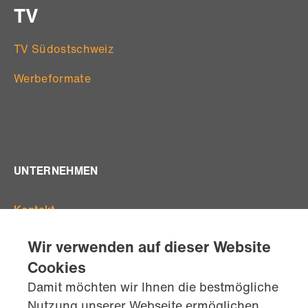
TV
TV Südostschweiz
Werbeformate
UNTERNEHMEN
Kontakt
Offene Stellen
Wir verwenden auf dieser Website
Standorte
Cookies
Team
Damit möchten wir Ihnen die bestmögliche
AGB's
Nutzung unserer Webseite ermöglichen,