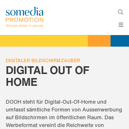
Direkt
zum
Inhalt
H
MEDIEN
A
WERBEFORMATE
U
LÖSUNGEN
P
T
DIGITALER BILDSCHIRMZAUBER
AKTUELLES
N
DIGITAL OUT OF
ÜBER
A
V
HOME
UNS
I
G
A
T
DOOH steht für Digital-Out-Of-Home und
I
O
umfasst sämtliche Formen von Aussenwerbung
N
auf Bildschirmen im öffentlichen Raum. Das
Werbeformat vereint die Reichweite von