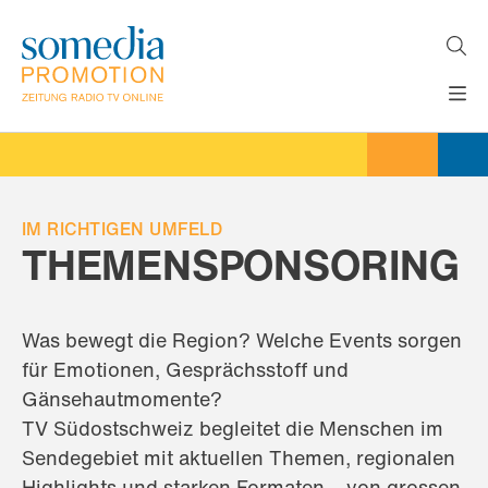
Direkt
zum
Inhalt
H
MEDIEN
A
WERBEFORMATE
U
LÖSUNGEN
P
T
IM RICHTIGEN UMFELD
AKTUELLES
N
THEMENSPONSORING
ÜBER
A
V
UNS
I
G
Was bewegt die Region? Welche Events sorgen
A
für Emotionen, Gesprächsstoff und
T
I
Gänsehautmomente?
O
TV Südostschweiz begleitet die Menschen im
N
Sendegebiet mit aktuellen Themen, regionalen
Highlights und starken Formaten – von grossen