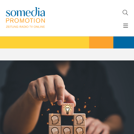
Direkt
zum
Inhalt
H
MEDIEN
A
WERBEFORMATE
U
LÖSUNGEN
P
T
AKTUELLES
N
ÜBER
A
V
UNS
I
G
A
T
I
O
N