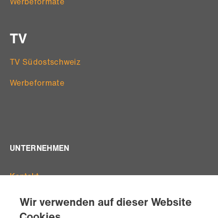
Werbeformate
TV
TV Südostschweiz
Werbeformate
UNTERNEHMEN
Kontakt
Offene Stellen
Wir verwenden auf dieser Website
Standorte
Cookies