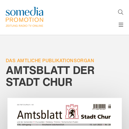
Direkt
zum
Inhalt
H
MEDIEN
A
WERBEFORMATE
U
LÖSUNGEN
P
T
DAS AMTLICHE PUBLIKATIONSORGAN
AKTUELLES
N
AMTSBLATT DER
ÜBER
A
V
STADT CHUR
UNS
I
G
A
T
I
O
N