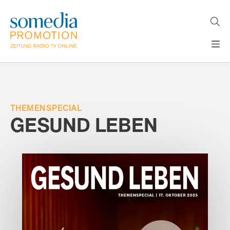
Direkt
zum
Inhalt
H
MEDIEN
A
WERBEFORMATE
U
LÖSUNGEN
P
T
THEMENSPECIAL
AKTUELLES
N
GESUND LEBEN
ÜBER
A
V
UNS
I
G
A
T
I
O
N