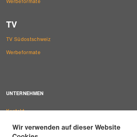
Werbeformate
TV
TV Südostschweiz
Werbeformate
UNTERNEHMEN
Kontakt
Offene Stellen
Wir verwenden auf dieser Website
Standorte
Cookies