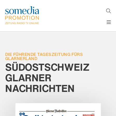
Direkt
zum
Inhalt
H
MEDIEN
A
WERBEFORMATE
U
LÖSUNGEN
P
T
DIE FÜHRENDE TAGESZEITUNG FÜRS
AKTUELLES
N
GLARNERLAND
ÜBER
SÜDOSTSCHWEIZ
A
V
UNS
I
GLARNER
G
A
NACHRICHTEN
T
I
O
N