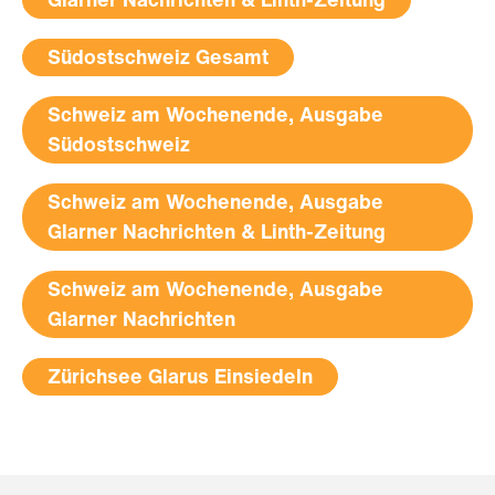
Südostschweiz Gesamt
Schweiz am Wochenende, Ausgabe
Südostschweiz
Schweiz am Wochenende, Ausgabe
Glarner Nachrichten & Linth-Zeitung
Schweiz am Wochenende, Ausgabe
Glarner Nachrichten
Zürichsee Glarus Einsiedeln