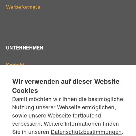
Werbeformate
UNTERNEHMEN
Kontakt
Offene Stellen
Wir verwenden auf dieser Website
Standorte
Cookies
Team
Damit möchten wir Ihnen die bestmögliche
AGB's
Nutzung unserer Webseite ermöglichen,
Datenschutz
sowie unsere Webseite fortlaufend
Impressum
verbessern. Weitere Informationen finden
kontaktiere
uns jetzt
Sie in unseren
Datenschutzbestimmungen
.