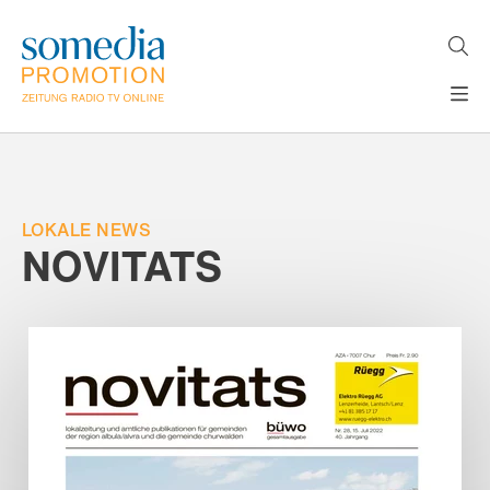
Direkt
zum
Inhalt
H
MEDIEN
A
WERBEFORMATE
U
LÖSUNGEN
P
T
LOKALE NEWS
AKTUELLES
N
NOVITATS
ÜBER
A
V
UNS
I
G
A
T
I
O
N