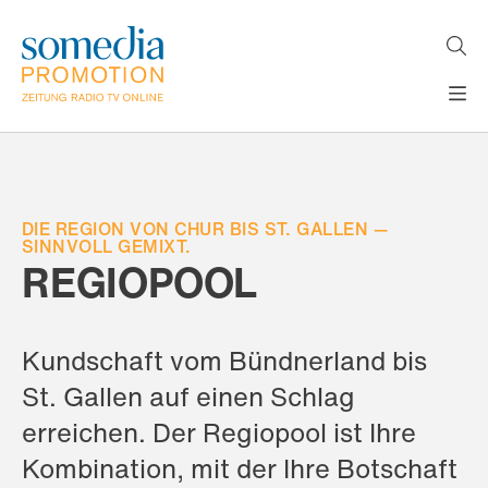
Direkt
zum
Inhalt
H
MEDIEN
A
WERBEFORMATE
U
LÖSUNGEN
P
T
DIE REGION VON CHUR BIS ST. GALLEN —
AKTUELLES
N
SINNVOLL GEMIXT.
ÜBER
REGIOPOOL
A
V
UNS
I
G
A
Kundschaft vom Bündnerland bis
T
St. Gallen auf einen Schlag
I
O
erreichen. Der Regiopool ist Ihre
N
Kombination, mit der Ihre Botschaft