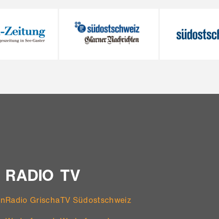
RADIO
TV
en
Radio Grischa
TV Südostschweiz