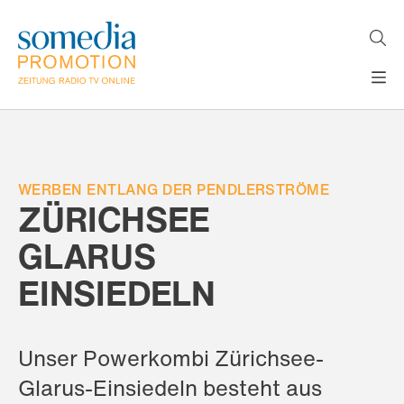
Direkt
zum
Inhalt
H
MEDIEN
A
WERBEFORMATE
U
LÖSUNGEN
P
T
WERBEN ENTLANG DER PENDLERSTRÖME
AKTUELLES
N
ZÜRICHSEE
ÜBER
A
V
GLARUS
UNS
I
G
EINSIEDELN
A
T
I
O
Unser Powerkombi Zürichsee-
N
Glarus-Einsiedeln besteht aus