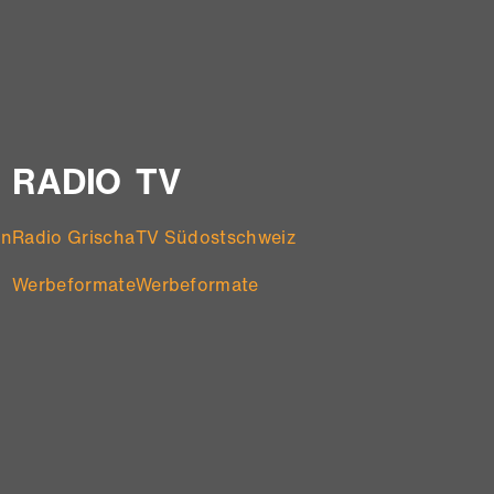
RADIO
TV
en
Radio Grischa
TV Südostschweiz
Werbeformate
Werbeformate