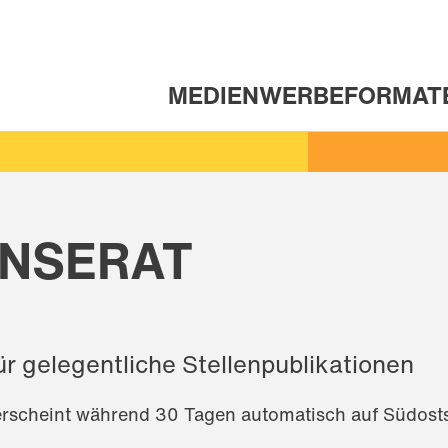
MEDIEN
WERBEFORMAT
HAUPTNAVIGATION
INSERAT
r gelegentliche Stellenpublikationen
 erscheint während 30 Tagen automatisch auf Südos