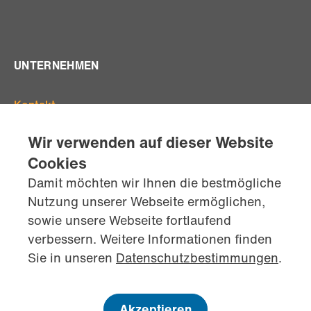
UNTERNEHMEN
Kontakt
Offene Stellen
Wir verwenden auf dieser Website
Standorte
Cookies
Team
Damit möchten wir Ihnen die bestmögliche
AGB's
Nutzung unserer Webseite ermöglichen,
Datenschutz
sowie unsere Webseite fortlaufend
Impressum
verbessern. Weitere Informationen finden
kontaktiere
uns jetzt
Sie in unseren
Datenschutzbestimmungen
.
Akzeptieren