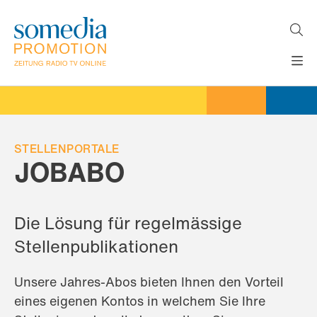
Direkt
zum
Inhalt
H
MEDIEN
A
WERBEFORMATE
U
LÖSUNGEN
P
T
STELLENPORTALE
AKTUELLES
N
JOBABO
ÜBER
A
V
UNS
I
G
Die Lösung für regelmässige
A
T
Stellenpublikationen
I
O
N
Unsere Jahres-Abos bieten Ihnen den Vorteil
eines eigenen Kontos in welchem Sie Ihre