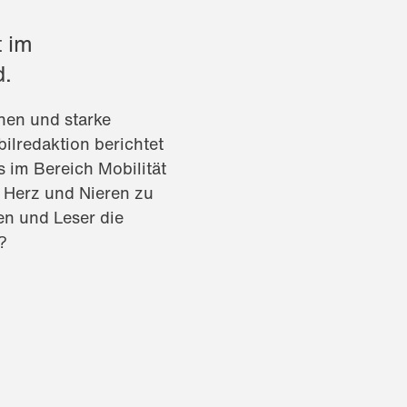
 im
d
.
nen und starke
ilredaktion berichtet
 im Bereich Mobilität
 Herz und Nieren zu
en und Leser die
?