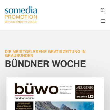
Direkt
zum
Inhalt
H
MEDIEN
A
WERBEFORMATE
U
LÖSUNGEN
P
T
DIE MEISTGELESENE GRATISZEITUNG IN
AKTUELLES
N
GRAUBÜNDEN
ÜBER
BÜNDNER WOCHE
A
V
UNS
I
G
A
T
I
O
N