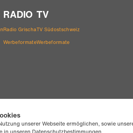
RADIO
TV
en
Radio Grischa
TV Südostschweiz
Werbeformate
Werbeformate
Cookies
Nutzung unserer Webseite ermöglichen, sowie unsere
ie in unseren
Datenschutzbestimmungen
.