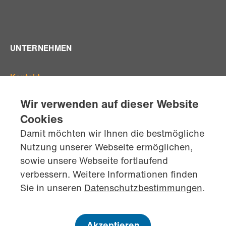
UNTERNEHMEN
Kontakt
Offene Stellen
Wir verwenden auf dieser Website
Standorte
Cookies
Team
Damit möchten wir Ihnen die bestmögliche
AGB's
Nutzung unserer Webseite ermöglichen,
Datenschutz
sowie unsere Webseite fortlaufend
Impressum
verbessern. Weitere Informationen finden
kontaktiere
uns jetzt
Sie in unseren
Datenschutzbestimmungen
.
Akzeptieren