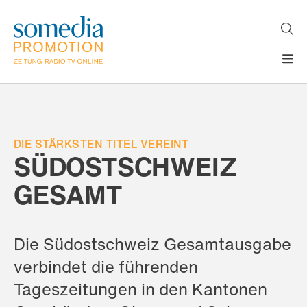
Direkt
zum
Inhalt
H
MEDIEN
A
WERBEFORMATE
U
LÖSUNGEN
P
T
DIE STÄRKSTEN TITEL VEREINT
AKTUELLES
N
SÜDOSTSCHWEIZ
ÜBER
A
V
GESAMT
UNS
I
G
A
T
Die Südostschweiz Gesamtausgabe
I
O
verbindet die führenden
N
Tageszeitungen in den Kantonen