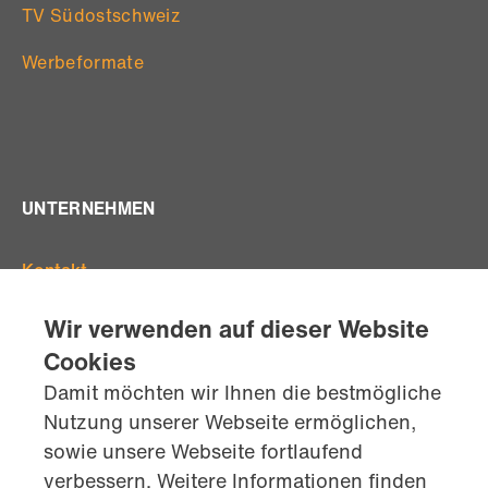
TV Südostschweiz
Werbeformate
UNTERNEHMEN
Kontakt
Offene Stellen
Wir verwenden auf dieser Website
Standorte
Cookies
Team
Damit möchten wir Ihnen die bestmögliche
AGB's
Nutzung unserer Webseite ermöglichen,
Datenschutz
sowie unsere Webseite fortlaufend
Impressum
verbessern. Weitere Informationen finden
kontaktiere