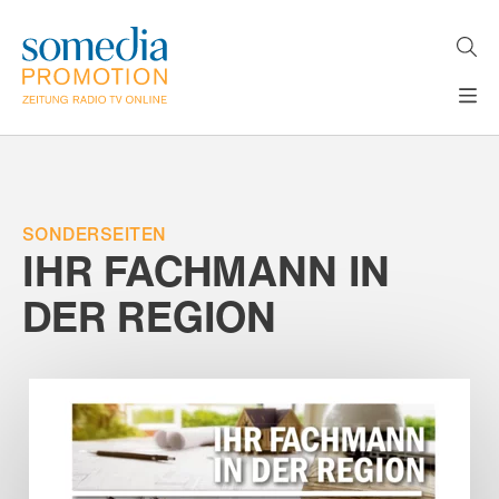
Direkt
zum
Inhalt
H
MEDIEN
A
WERBEFORMATE
U
LÖSUNGEN
P
T
SONDERSEITEN
AKTUELLES
N
IHR FACHMANN IN
ÜBER
A
V
DER REGION
UNS
I
G
A
T
I
O
N