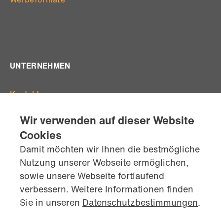
UNTERNEHMEN
Kontakt
Offene Stellen
Wir verwenden auf dieser Website
Standorte
Cookies
Team
Damit möchten wir Ihnen die bestmögliche
AGB's
Nutzung unserer Webseite ermöglichen,
Datenschutz
sowie unsere Webseite fortlaufend
Impressum
verbessern. Weitere Informationen finden
kontaktiere
uns jetzt
Sie in unseren
Datenschutzbestimmungen
.