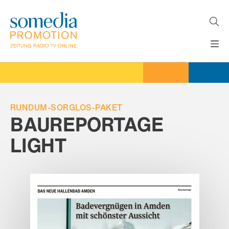
Direkt
zum
Inhalt
H
MEDIEN
A
WERBEFORMATE
U
LÖSUNGEN
P
T
RUNDUM-SORGLOS-PAKET
AKTUELLES
N
BAUREPORTAGE
ÜBER
A
V
LIGHT
UNS
I
G
A
T
I
O
N