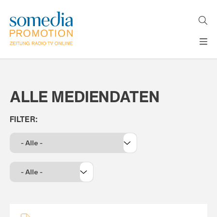
Direkt
zum
Inhalt
H
MEDIEN
A
WERBEFORMATE
U
ALLE MEDIENDATEN
LÖSUNGEN
P
T
AKTUELLES
N
ÜBER
A
FILTER:
V
UNS
I
G
A
T
I
O
N