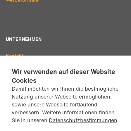
UNTERNEHMEN
Kontakt
Offene Stellen
Wir verwenden auf dieser Website
Standorte
Cookies
Team
Damit möchten wir Ihnen die bestmögliche
AGB's
Nutzung unserer Webseite ermöglichen,
Datenschutz
sowie unsere Webseite fortlaufend
Impressum
verbessern. Weitere Informationen finden
kontaktiere
uns jetzt
Sie in unseren
Datenschutzbestimmungen
.